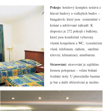
Pokoje:
hotelový komplex sestává z
hlavní budovy a vedlejších budov –
bungalovů, které jsou rozmístěné v
krásné a udržované zahradě. K
dispozici je 272 pokojů s balkóny,
které jsou komfortně vybaveny
vlastní koupelnou a WC, vysoušečem
vlasů, telefonem, rádiem, satelitní
televizí, klimatizací, minibarem.
Stravování:
stravování je zajištěno
formou polopenze – velmi bohaté
švédské stoly. U plaveckého bazénu
je bar a další občerstvení je možno