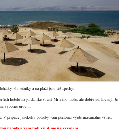
lehátky, slunečníky a na pláži jsou též sprchy.
tarších hotelů na jordánské straně Mrtvého moře, ale dobře udržovaný. Je
na výborné úrovni.
t. V případě jakékoliv potřeby vám personál vyjde maximálně vstříc.
ovou nabídku Vám rádi zajistíme na
vyžádání.