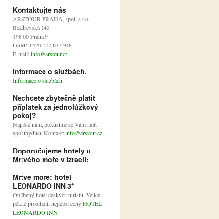
Kontaktujte nás
ARSTOUR PRAHA, spol. s r.o.
Bezdrevská 145
198 00 Praha 9
GSM: +420 777 643 918
E-mail:
info@arstour.cz
Informace o službách.
Informace o službách
Nechcete zbytečně platit
příplatek za jednolůžkový
pokoj?
Napište nám, pokusíme se Vám najít
spolubydlící. Kontakt:
info@arstour.cz
Doporučujeme hotely u
Mrtvého moře v Izraeli:
Mrtvé moře: hotel
LEONARDO INN 3*
Oblíbený hotel českých turistů. Velice
pěkné prostředí, nejlepší ceny
HOTEL
LEONARDO INN