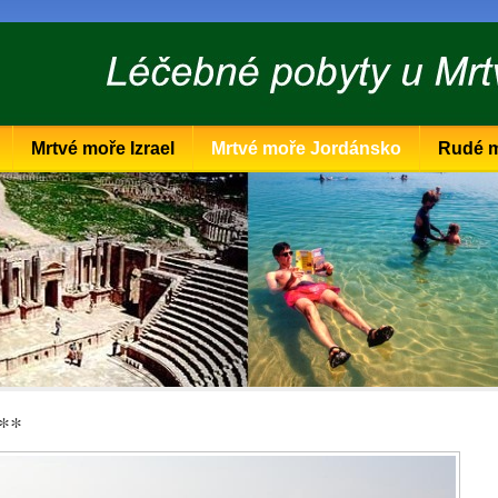
Mrtvé moře Izrael
Mrtvé moře Jordánsko
Rudé 
***