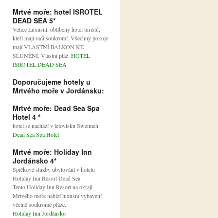
Mrtvé moře: hotel ISROTEL
DEAD SEA 5*
Velice Luxusní, oblíbený hotel turistů,
kteří mají radi soukromí. Všechny pokoje
mají VLASTNÍ BALKON KE
SLUNĚNÍ. Vlastní pláž.
HOTEL
ISROTEL DEAD SEA
Doporučujeme hotely u
Mrtvého moře v Jordánsku:
Mrtvé moře: Dead Sea Spa
Hotel 4 *
hotel se nachází v letovisku Sweimeh.
Dead Sea Spa Hotel
Mrtvé moře: Holiday Inn
Jordánsko 4*
Špičkové služby ubytování v hotelu
Holiday Inn Resort Dead Sea
Tento Holiday Inn Resort na okraji
Mrtvého moře nabízí luxusní vybavení
včetně soukromé pláže.
Holiday Inn Jordánsko