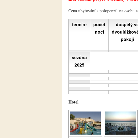
Cena ubytování s polopenzí na osobu a 
termín:
počet
dospělý v
nocí
dvoulůžkov
pokoji
sezóna
2025
Hotel