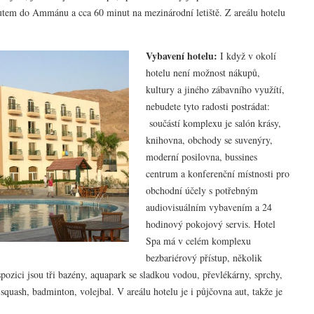
autem do Ammánu a cca 60 minut na mezinárodní letiště. Z areálu hotelu
Vybavení hotelu:
I když v okolí
hotelu není možnost nákupů,
kultury a jiného zábavního využítí,
nebudete tyto radosti postrádat:
součástí komplexu je salón krásy,
knihovna, obchody se suvenýry,
moderní posilovna, bussines
centrum a konferenční místnosti pro
obchodní účely s potřebným
audiovisuálním vybavením a 24
hodinový pokojový servis. Hotel
Spa má v celém komplexu
bezbariérový přístup, několik
spozici jsou tři bazény, aquapark se sladkou vodou, převlékárny, sprchy,
squash, badminton, volejbal. V areálu hotelu je i půjčovna aut, takže je