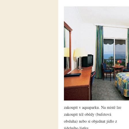
zakoupit v aquaparku. Na místě lze
zakoupit též obědy (bufetová
obsluha) nebo si objednat jídlo z
jídelního lístku.