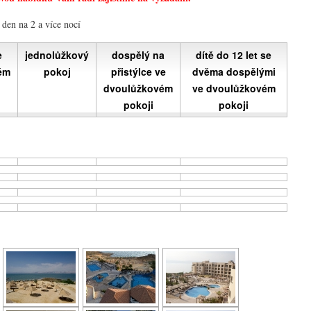
den na 2 a více nocí
e
jednolůžkový
dospělý na
dítě do 12 let se
ém
pokoj
přistýlce ve
dvěma dospělými
dvoulůžkovém
ve dvoulůžkovém
pokoji
pokoji