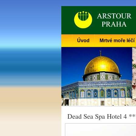
Úvod
Mrtvé moře léčí
Dead Sea Spa Hotel 4 *