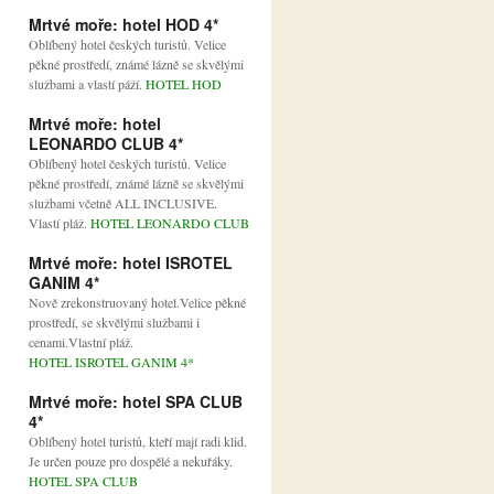
Mrtvé moře: hotel HOD 4*
Oblíbený hotel českých turistů. Velice
pěkné prostředí, známé lázně se skvělými
službami a vlastí páží.
HOTEL HOD
Mrtvé moře: hotel
LEONARDO CLUB 4*
Oblíbený hotel českých turistů. Velice
pěkné prostředí, známé lázně se skvělými
službami včetně ALL INCLUSIVE.
Vlastí pláž.
HOTEL LEONARDO CLUB
Mrtvé moře: hotel ISROTEL
GANIM 4*
Nově zrekonstruovaný hotel.Velice pěkné
prostředí, se skvělými službami i
cenami.Vlastní pláž.
HOTEL ISROTEL GANIM 4*
Mrtvé moře: hotel SPA CLUB
4*
Oblíbený hotel turistů, kteří mají radi klid.
Je určen pouze pro dospělé a nekuřáky.
HOTEL SPA CLUB