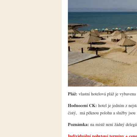
Pláž:
vlastní hotelová pláž je vybavena 
Hodnocení CK:
hotel je jedním z nejs
čistý, má pěknou polohu a služby jsou 
Poznámka:
na místě není žádný delegá
Individuální pobytové termíny + cen